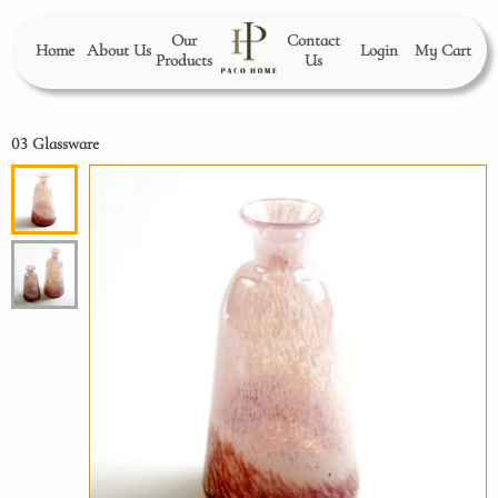
Our
Contact
Home
About Us
Login
My Cart
Products
Us
03 Glassware