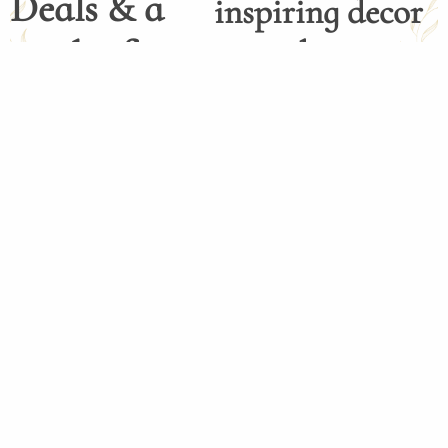
Deals & a
inspiring decor
Dash of
ideas.
Inspiration
Subscribe to our newsletter!
Subscribe
Henco Homedecor menghadirkan
dekorasi rumah berkualitas tinggi
dengan desain elegan dan fungsional.
Kami berkomitmen untuk menciptakan
ruang yang nyaman dan estetik bagi
setiap hunian. Wujudkan rumah impian
Anda bersama Henco Homedecor.